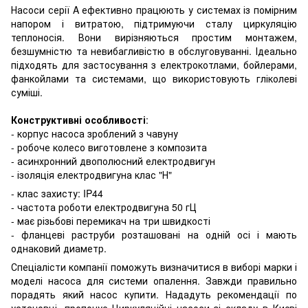
Насоси серії A ефективно працюють у системах із помірним
напором і витратою, підтримуючи сталу циркуляцію
теплоносія. Вони вирізняються простим монтажем,
безшумністю та невибагливістю в обслуговуванні. Ідеально
підходять для застосування з електрокотлами, бойлерами,
фанкойлами та системами, що використовують гліколеві
суміші.
Конструктивні особливості
:
- корпус насоса зроблений з чавуну
- робоче колесо виготовлене з композита
- асинхронний двополюсний електродвигун
- ізоляція електродвигуна клас "Н"
- клас захисту: IP44
- частота роботи електродвигуна 50 гЦ
- має різьбові перемикач на три швидкості
- фланцеві раструби розташовані на одній осі і мають
однаковий диаметр.
Спеціалісти компанії поможуть визначитися в виборі марки і
моделі насоса для системи опалення. Завжди правильно
порадять який насос купити. Нададуть рекомендації по
установці. пропонує Циркуляційні насоси зі складу в Києві