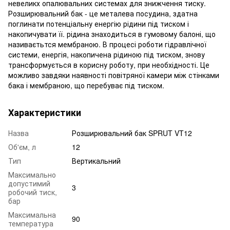
невеликх опалювальних системах для знижчення тиску.
Розширювальний бак - це металева посудина, здатна
поглинати потенціальну енергію рідини під тиском і
накопичувати її. рідина знаходиться в гумовому балоні, що
називаєтьтся мембраною. В процесі роботи гідравлічної
системи, енергія, накопичена рідиною під тиском, знову
трансформується в корисну роботу, при необхідності. Це
можливо завдяки наявності повітряної камери між стінками
бака і мембраною, що перебуває під тиском.
Характеристики
Назва
Розширювальний бак SPRUT VT12
Об'єм, л
12
Тип
Вертикальний
Максимально
допустимий
3
робочий тиск,
бар
Максимальна
90
температура