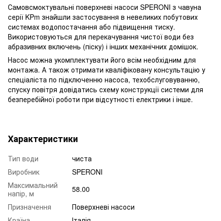
Самовсмоктувальні поверхневі насоси SPERONI з чавуна
серії KPm знайшли застосування в невеликих побутових
системах водопостачання або підвищення тиску.
Використовуються для перекачування чистої води без
абразивних включень (піску) і інших механічних домішок.
Насос можна укомплектувати його всім необхідним для
монтажа. А також отримати кваліфіковану консультацію у
спеціаліста по підключенню насоса, техобслуговуванню,
спуску повітря довідатись схему конструкції системи для
безперебійної роботи при відсутності електрики і інше.
Характеристики
Тип води
чиста
Виробник
SPERONI
Максимальний
58.00
напір, м
Призначення
Поверхневі насоси
Країна
Італія