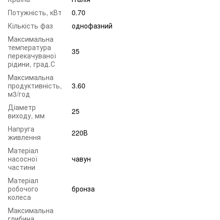
Потужність, кВт
0.70
Кількість фаз
однофазний
Максимальна
температура
35
перекачуваної
рідини, град.С
Максимальна
продуктивність,
3.60
м3/год
Діаметр
25
виходу, мм
Напруга
220В
живлення
Матеріал
насосної
чавун
частини
Матеріал
робочого
бронза
колеса
Максимальна
глибина