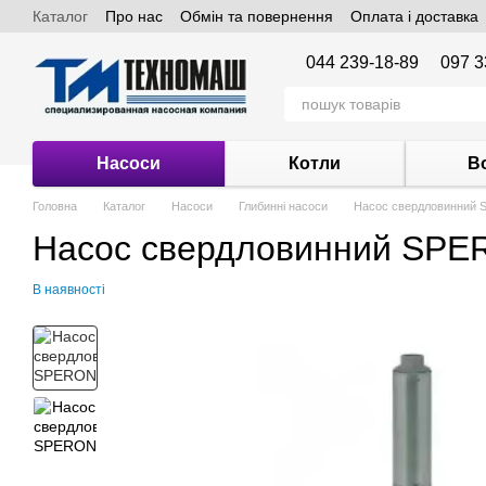
Каталог
Про нас
Обмін та повернення
Оплата і доставка
Перейти до основного контенту
044 239-18-89
097 3
Насоси
Котли
В
Головна
Каталог
Насоси
Глибинні насоси
Насос свердловинний 
Насос свердловинний SPE
В наявності