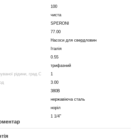
100
чиста
SPERONI
77.00
Насоси для свердловин
Італія
0.55
трифазний
ваної рідини, град.С
1
од
3.00
380В
нержавіюча сталь
норіл
1 1/4"
коментар
нтія