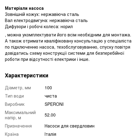
Матеріали насоса
Зовнішній кожух: нержавіюча сталь
Вал електродвигуна: нержавіюча сталь
Дифузори і робочі колеса: норил
, можна укомплектувати його всім необхідним для монтажа.
А також отримати кваліфіковану консультацію у спеціаліста
по підключенню насоса, техобслуговуванню, спуску повітря
довідатись схему конструкції системи для безперебійної
роботи при відсутності електрики і інше.
Характеристики
Діаметр, мм
100
Тип води
чиста
Виробник
SPERONI
Максимальний
52.00
напір, м
Призначення
Насоси для свердловин
Країна
Італія