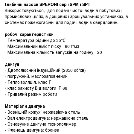
Глибинні насоси SPERONI серії SPM і SPT
Використовуються, для подачі чистої води в побутових і
промислових цілях, в дощових і зрошувальних установках, в
системах пожежогасінні для подачі води з свердловин.
робочі характеристики
- Температура рідини до 35°С
- Максимальний вміст піску - 60 г/м3
- Максимальна кількість запусків на годину - 20
двигун
- Двополюсний індукційний (2850 об/хв)
- погружний, маслозаповнений
- Теплоізоляція, клас F
- клас захисту Від вологи IP 68
- Тривалий режим роботи
Матеріали двигуна
- Зовнішній кожух: нержавіюча сталь
- Вал електродвигуна: нержавіюча сталь
- Озновуние двигуна:технополимер
- Фланець двигуна: бронза