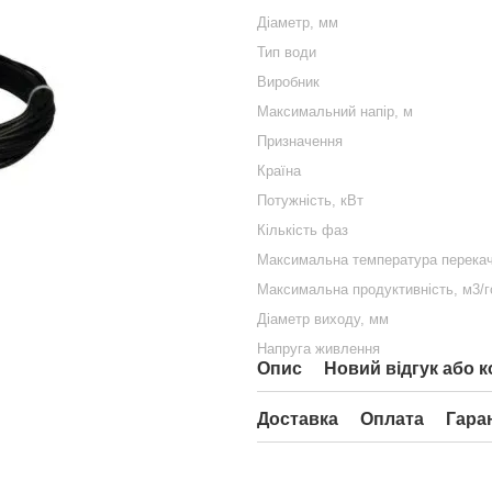
Діаметр, мм
Тип води
Виробник
Максимальний напір, м
Призначення
Країна
Потужність, кВт
Кількість фаз
Максимальна температура перекачу
Максимальна продуктивність, м3/г
Діаметр виходу, мм
Напруга живлення
Опис
Новий відгук або 
Доставка
Оплата
Гара