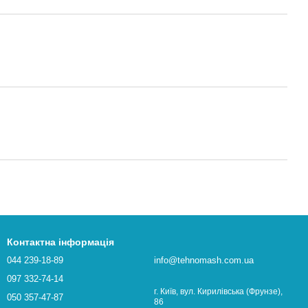
Контактна інформація
044 239-18-89
info@tehnomash.com.ua
097 332-74-14
г. Київ, вул. Кирилівська (Фрунзе),
050 357-47-87
86