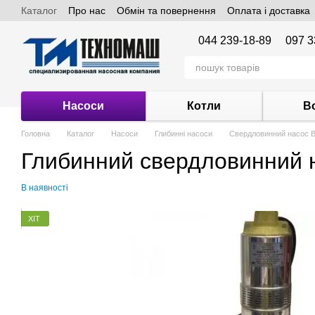
Каталог
Про нас
Обмін та повернення
Оплата і доставка
Перейти до основного контенту
044 239-18-89
097 3
Насоси
Котли
В
Головна
Каталог
Насоси
Глибинні насоси
Свердловинний насос 
Глибинний свердловинний 
В наявності
ХІТ