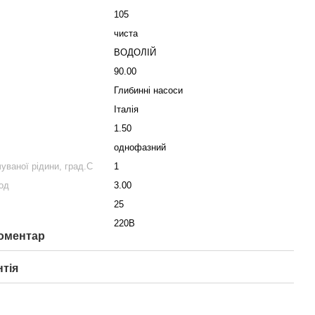
105
чиста
ВОДОЛІЙ
90.00
Глибинні насоси
Італія
1.50
однофазний
ваної рідини, град.С
1
од
3.00
25
220В
коментар
нтія