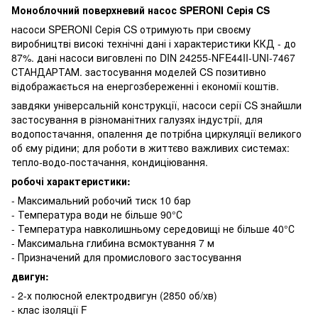
Моноблочний поверхневий насос SPERONI Серія CS
насоси SPERONI Серія CS отримують при своєму
виробництві високі технічні дані і характеристики ККД - до
87%. дані насоси виговлені по DIN 24255-NFE44II-UNI-7467
СТАНДАРТАМ. застосування моделей CS позитивно
відображається на енергозбереженні і економії коштів.
завдяки універсальній конструкції, насоси серії CS знайшли
застосування в різноманітних галузях індустрії, для
водопостачання, опалення де потрібна циркуляції великого
об єму рідини; для роботи в життєво важливих системах:
тепло-водо-постачання, кондиціювання.
робочі характеристики:
- Максимальний робочий тиск 10 бар
- Температура води не більше 90°С
- Температура навколишньому середовищі не більше 40°С
- Максимальна глибина всмоктування 7 м
- Призначений для промислового застосування
двигун:
- 2-х полюсной електродвигун (2850 об/хв)
- клас ізоляції F