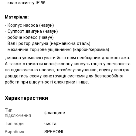
- клас захисту IP 55
Матеріали:
- Корпус насоса (чавун)
- Суппорт двигуна (чавун)
- робоче колесо (чавун)
- Вал і ротор двигуна (нержавіюча сталь)
- механічне торцове ущільнення (карбон/кераміка)
, можна укомплектувати його всім необхідним для монтажа.
А також отримати кваліфіковану консультацію у спеціаліста
по підключенню насоса, техобслуговуванню, спуску повітря
довідатись схему конструкції системи для безперебійної
роботи при відсутності електрики і інше.
Характеристики
Тип
фланцеве
підключення
Тип води
чиста
Виробник
SPERONI