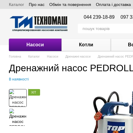
Каталог
Про нас
Обмін та повернення
Оплата і доставка
Перейти до основного контенту
044 239-18-89
097 3
Насоси
Котли
В
Головна
Каталог
Насоси
Дренажні насоси
Дренажний насос PED
Дренажний насос PEDROL
В наявності
ХІТ