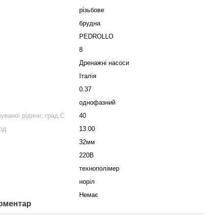
різьбове
брудна
PEDROLLO
8
Дренажні насоси
Італія
0.37
однофазний
ваної рідини, град.С
40
од
13.00
32мм
220В
технополімер
норіл
Немає
коментар