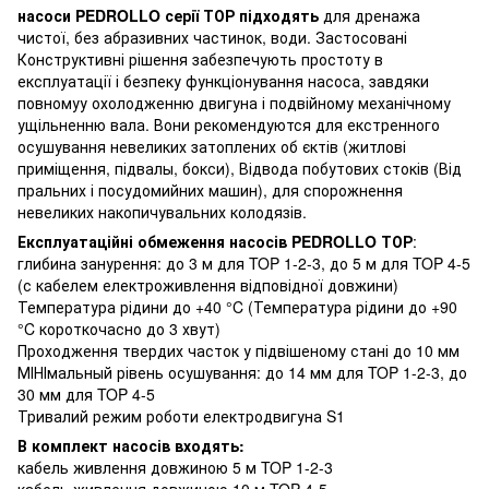
насоси PEDROLLO серії ТОР підходять
для дренажа
чистої, без абразивних частинок, води. Застосовані
Конструктивні рішення забезпечують простоту в
експлуатації і безпеку функціонування насоса, завдяки
повномуу охолодженню двигуна і подвійному механічному
ущільненню вала. Вони рекомендуются для екстренного
осушування невеликих затоплених об єктів (житлові
приміщення, підвалы, бокси), Відвода побутових стоків (Від
пральних і посудомийних машин), для спорожнення
невеликих накопичувальних колодязів.
Експлуатаційні обмеження насосів
PEDROLLO ТОР
:
глибина занурення: до 3 м для TOP 1-2-3, до 5 м для TOP 4-5
(с кабелем електроживлення відповідної довжини)
Температура рідини до +40 °C (Температура рідини до +90
°C короткочасно до 3 хвут)
Проходження твердих часток у підвішеному стані до 10 мм
МІНІмальный рівень осушування: до 14 мм для TOP 1-2-3, до
30 мм для TOP 4-5
Тривалий режим роботи електродвигуна S1
В комплект насосів входять:
кабель живлення довжиною 5 м TOP 1-2-3
кабель живлення довжиною 10 м TOP 4-5