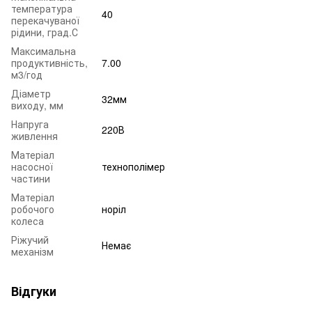
температура
40
перекачуваної
рідини, град.С
Максимальна
продуктивність,
7.00
м3/год
Діаметр
32мм
виходу, мм
Напруга
220В
живлення
Матеріал
насосної
технополімер
частини
Матеріал
робочого
норіл
колеса
Ріжучий
Немає
механізм
Відгуки