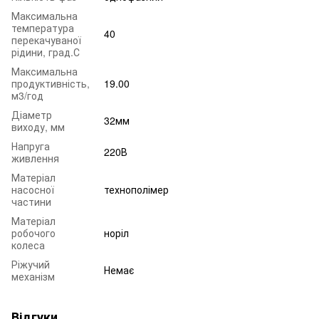
Максимальна
температура
40
перекачуваної
рідини, град.С
Максимальна
продуктивність,
19.00
м3/год
Діаметр
32мм
виходу, мм
Напруга
220В
живлення
Матеріал
насосної
технополімер
частини
Матеріал
робочого
норіл
колеса
Ріжучий
Немає
механізм
Відгуки