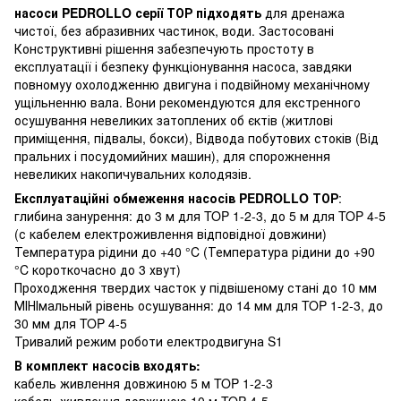
насоси PEDROLLO серії ТОР підходять
для дренажа
чистої, без абразивних частинок, води. Застосовані
Конструктивні рішення забезпечують простоту в
експлуатації і безпеку функціонування насоса, завдяки
повномуу охолодженню двигуна і подвійному механічному
ущільненню вала. Вони рекомендуются для екстренного
осушування невеликих затоплених об єктів (житлові
приміщення, підвалы, бокси), Відвода побутових стоків (Від
пральних і посудомийних машин), для спорожнення
невеликих накопичувальних колодязів.
Експлуатаційні обмеження насосів
PEDROLLO ТОР
:
глибина занурення: до 3 м для TOP 1-2-3, до 5 м для TOP 4-5
(с кабелем електроживлення відповідної довжини)
Температура рідини до +40 °C (Температура рідини до +90
°C короткочасно до 3 хвут)
Проходження твердих часток у підвішеному стані до 10 мм
МІНІмальный рівень осушування: до 14 мм для TOP 1-2-3, до
30 мм для TOP 4-5
Тривалий режим роботи електродвигуна S1
В комплект насосів входять:
кабель живлення довжиною 5 м TOP 1-2-3
кабель живлення довжиною 10 м TOP 4-5