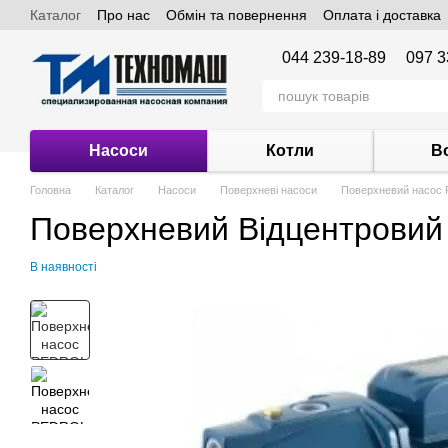
Каталог
Про нас
Обмін та повернення
Оплата і доставка
Перейти до основного контенту
044 239-18-89
097 3
Насоси
Котли
В
Головна
Каталог
Насоси
Поверхневі насоси
Поверхневий насо
Поверхневий Відцентрови
В наявності