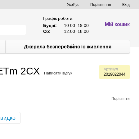
Порівняння
Укр
Рус
Вхід
Графік роботи:
Мій кошик
Будні:
10:00–19:00
Сб:
12:00–18:00
Джерела безперебійного живлення
JETm 2CX
Артикул
Написати відгук
2019022044
Порівняти
швидко