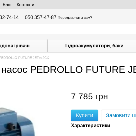
Блог
Контакти
32-74-14
050 357-47-87
Передзвонити вам?
одонагрівачі
Гідроакумулятори, баки
с PEDROLLO FUTURE JETm 2CX
й насос PEDROLLO FUTURE 
7 785 грн
Купити
Замовити 
Характеристики