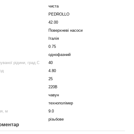
чиста
PEDROLLO
42.00
Поверхневі насоси
Італія
0.75
однофазний
ваної рідини, град.С
40
од
4.80
25
220В
чавун
технополімер
я, м
9.0
різьбове
коментар