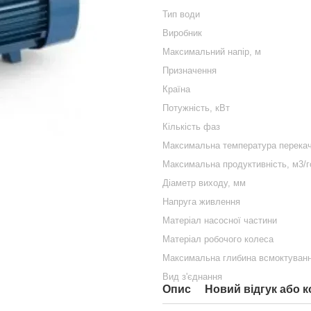
Тип води
Виробник
Максимальний напір, м
Призначення
Країна
Потужність, кВт
Кількість фаз
Максимальна температура перекачу
Максимальна продуктивність, м3/г
Діаметр виходу, мм
Напруга живлення
Матеріал насосної частини
Матеріал робочого колеса
Максимальна глибина всмоктуванн
Вид з'єднання
Опис
Новий відгук або 