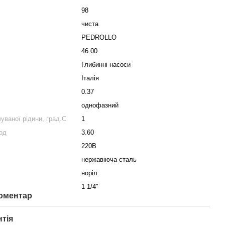
98
чиста
PEDROLLO
46.00
Глибинні насоси
Італія
0.37
однофазний
ваної рідини, град.С
1
од
3.60
220В
нержавіюча сталь
норіл
1 1/4"
коментар
нтія