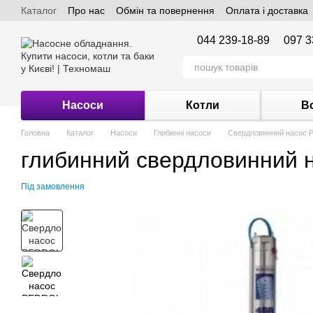
Каталог
Про нас
Обмін та повернення
Оплата і доставка
Перейти до основного контенту
044 239-18-89
097 3
Насоси
Котли
В
Головна
Каталог
Насоси
Глибинні насоси
Свердловинний насос
глибинний свердловинний
Під замовлення