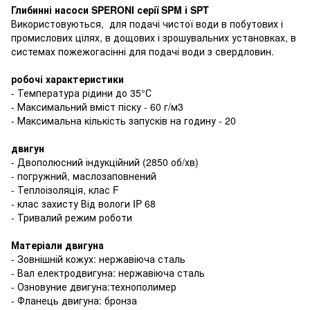
Глибинні насоси SPERONI серії SPM і SPT
Використовуються, для подачі чистої води в побутових і
промислових цілях, в дощових і зрошувальних установках, в
системах пожежогасінні для подачі води з свердловин.
робочі характеристики
- Температура рідини до 35°С
- Максимальний вміст піску - 60 г/м3
- Максимальна кількість запусків на годину - 20
двигун
- Двополюсний індукційний (2850 об/хв)
- погружний, маслозаповнений
- Теплоізоляція, клас F
- клас захисту Від вологи IP 68
- Тривалий режим роботи
Матеріали двигуна
- Зовнішній кожух: нержавіюча сталь
- Вал електродвигуна: нержавіюча сталь
- Озновуние двигуна:технополимер
- Фланець двигуна: бронза