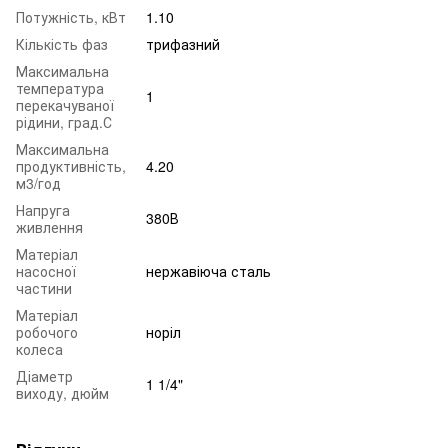
Потужність, кВт
1.10
Кількість фаз
трифазний
Максимальна
температура
1
перекачуваної
рідини, град.С
Максимальна
продуктивність,
4.20
м3/год
Напруга
380В
живлення
Матеріал
насосної
нержавіюча сталь
частини
Матеріал
робочого
норіл
колеса
Діаметр
1 1/4"
виходу, дюйм