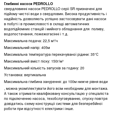
Глибинні насоси PEDROLLO
свердловинні насоси PEDROLLO серії SR призначені для
підйому чистої води з свердловин. Висока продуктивність і
надійність дозволяють успішно застосовувати дані насоси
в побуті і в промисловості в складі автоматичних
водопідйомних станцій і мийного обладнання для поливу,
водопостачання, пожежогасінні і т.д.
Максимальна подача: 22,5 м³/ч
Максимальний напір: 405м
Максимальна температура перекачуваної рідини: 35°С
Максимальний вміст піску: 150г/м³
Максимальний кількість запусків за годину: 20
Установка: вертикальна
Максимальна глибина занурення: до 100м нижче рівня води
, можна укомплектувати його всім необхідним для монтажа.
А також отримати кваліфіковану консультацію у спеціаліста
по підключенню насоса, техобслуговуванню, спуску повітря
довідатись схему конструкції системи для безперебійної
роботи при відсутності електрики і інше.