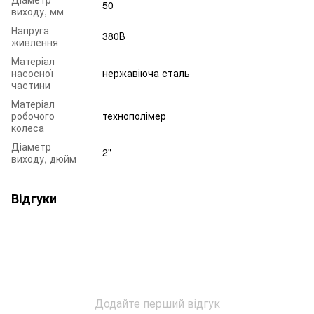
50
виходу, мм
Напруга
380В
живлення
Матеріал
насосної
нержавіюча сталь
частини
Матеріал
робочого
технополімер
колеса
Діаметр
2"
виходу, дюйм
Відгуки
Додайте перший відгук