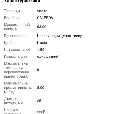
Характеристики
Тип води
чиста
Виробник
СALPEDA
Максимальний
63.00
напір, м
Призначення
Насоси підвищення тиску
Країна
Італія
Потужність, кВт
1.50
Кількість фаз
однофазний
Максимальна
температура
9
перекачуваної
рідини, град.С
Максимальна
продуктивність,
8.00
м3/год
Діаметр
25
виходу, мм
Напруга
220В
живлення