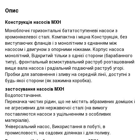
Опис
Конструкція насосів MXH
Моноблочні горизонтальні бататоступеневі насоси з
хромонікелевої сталі. Компактна і міцна Конструкція, без
виступаючих фланців і з монолітним з єднанням між
насосом і двигуном з опорними ніжками. Корпус насоса
монолітний, Відкритий тільки з однієї сторони (барабанного
типу), фронтальный всмоктувальний раструб розташований
вище вала насоса і радіальний подаючий раструб угорі.
Пробки для заповнення і зливу на середній лінії, доступні з
будь-якої сторони (як зажимна коробка).
застосування насосів MXH
Водопостачання.
Перекачка чистих рідин, що не містять абразивних домішок і
не агресивних для нержавючої сталі (на вимогу
поставляются насоси з ущільненням з особливих
матеріалів).
Універсальний насос, Використання в побуті, в
промисловості, на садових ділянках і для поливу.