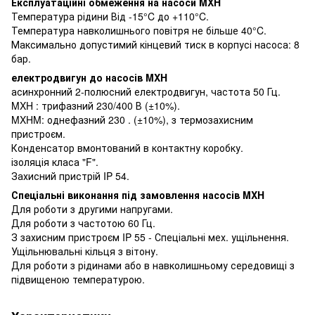
Експлуатаційні обмеження на насоси MXH
Температура рідини Від -15°C до +110°C.
Температура навколишнього повітря не більше 40°C.
Максимально допустимий кінцевий тиск в корпусі насоса: 8
бар.
електродвигун до насосів MXH
асинхронний 2-полюсний електродвигун, частота 50 Гц.
MXH : трифазний 230/400 В (±10%).
MXHM: однефазний 230 . (±10%), з термозахисним
пристроєм.
Конденсатор вмонтований в контактну коробку.
ізоляція класа "F".
Захисний пристрій IP 54.
Спеціальні виконання під замовлення насосів MXH
Для роботи з другими напругами.
Для роботи з частотою 60 Гц.
З захисним пристроєм IP 55 - Спеціальні мех. ущільнення.
Ущільнювальні кільця з вітону.
Для роботи з рідинами або в навколишньому середовищі з
підвищеною температурою.