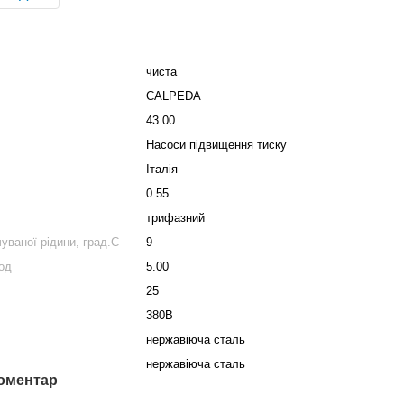
чиста
СALPEDA
43.00
Насоси підвищення тиску
Італія
0.55
трифазний
ваної рідини, град.С
9
од
5.00
25
380В
нержавіюча сталь
нержавіюча сталь
коментар