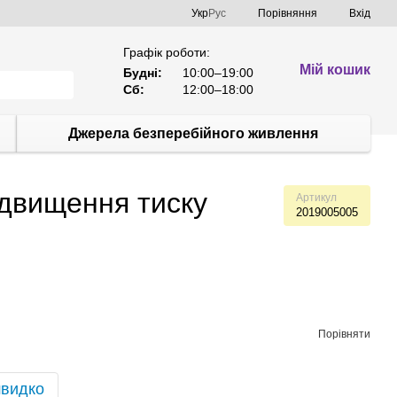
Порівняння
Укр
Рус
Вхід
Графік роботи:
Мій кошик
Будні:
10:00–19:00
Сб:
12:00–18:00
Джерела безперебійного живлення
ідвищення тиску
Артикул
2019005005
Порівняти
швидко