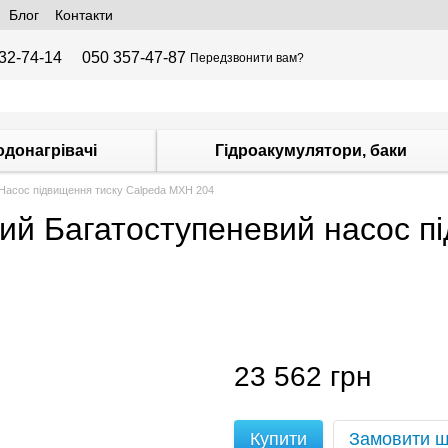
Блог
Контакти
32-74-14
050 357-47-87
Передзвонити вам?
одонагрівачі
Гідроакумулятори, баки
Насос підвищення тиску Calpeda МХН 204
й Багатоступеневий насос п
23 562 грн
Купити
Замовити 