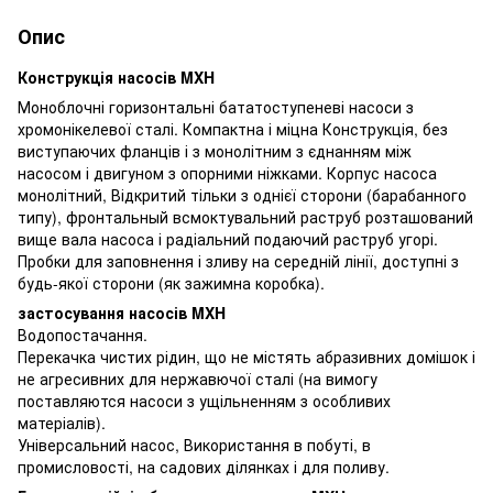
Опис
Конструкція насосів MXH
Моноблочні горизонтальні бататоступеневі насоси з
хромонікелевої сталі. Компактна і міцна Конструкція, без
виступаючих фланців і з монолітним з єднанням між
насосом і двигуном з опорними ніжками. Корпус насоса
монолітний, Відкритий тільки з однієї сторони (барабанного
типу), фронтальный всмоктувальний раструб розташований
вище вала насоса і радіальний подаючий раструб угорі.
Пробки для заповнення і зливу на середній лінії, доступні з
будь-якої сторони (як зажимна коробка).
застосування насосів MXH
Водопостачання.
Перекачка чистих рідин, що не містять абразивних домішок і
не агресивних для нержавючої сталі (на вимогу
поставляются насоси з ущільненням з особливих
матеріалів).
Універсальний насос, Використання в побуті, в
промисловості, на садових ділянках і для поливу.