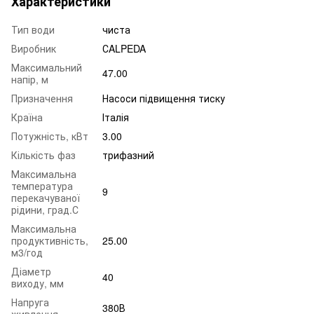
Характеристики
Тип води
чиста
Виробник
СALPEDA
Максимальний
47.00
напір, м
Призначення
Насоси підвищення тиску
Країна
Італія
Потужність, кВт
3.00
Кількість фаз
трифазний
Максимальна
температура
9
перекачуваної
рідини, град.С
Максимальна
продуктивність,
25.00
м3/год
Діаметр
40
виходу, мм
Напруга
380В
живлення