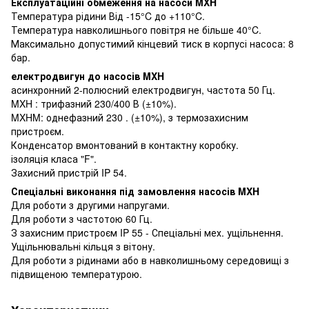
Експлуатаційні обмеження на насоси MXH
Температура рідини Від -15°C до +110°C.
Температура навколишнього повітря не більше 40°C.
Максимально допустимий кінцевий тиск в корпусі насоса: 8
бар.
електродвигун до насосів MXH
асинхронний 2-полюсний електродвигун, частота 50 Гц.
MXH : трифазний 230/400 В (±10%).
MXHM: однефазний 230 . (±10%), з термозахисним
пристроєм.
Конденсатор вмонтований в контактну коробку.
ізоляція класа "F".
Захисний пристрій IP 54.
Спеціальні виконання під замовлення насосів MXH
Для роботи з другими напругами.
Для роботи з частотою 60 Гц.
З захисним пристроєм IP 55 - Спеціальні мех. ущільнення.
Ущільнювальні кільця з вітону.
Для роботи з рідинами або в навколишньому середовищі з
підвищеною температурою.