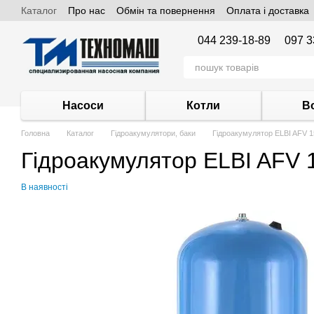
Каталог
Про нас
Обмін та повернення
Оплата і доставка
Перейти до основного контенту
044 239-18-89
097 3
Насоси
Котли
В
Головна
Каталог
Гідроакумулятори, баки
Гідроакумулятор ELBI AFV 
Гідроакумулятор ELBI AFV
В наявності