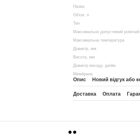
Назва
Об'єм, л
Тип
Максимально допустимий робочий 
Максимальна температура
Діаметр, мм
Висота, мм
Діаметр виходу, дюйм
Мембрана
Опис
Новий відгук або 
Доставка
Оплата
Гара