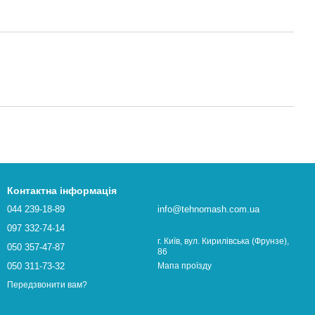
Контактна інформація
044 239-18-89
info@tehnomash.com.ua
097 332-74-14
г. Київ, вул. Кирилівська (Фрунзе),
050 357-47-87
86
050 311-73-32
Мапа проїзду
Передзвонити вам?