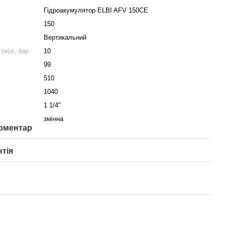
Гідроакумулятор ELBI AFV 150CE
150
Вертикальний
тиск, бар
10
99
510
1040
1 1/4"
змінна
коментар
нтія