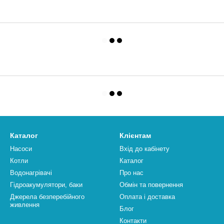
Каталог
Клієнтам
Насоси
Вхід до кабінету
Котли
Каталог
Водонагрівачі
Про нас
Гідроакумулятори, баки
Обмін та повернення
Джерела безперебійного
Оплата і доставка
живлення
Блог
Контакти