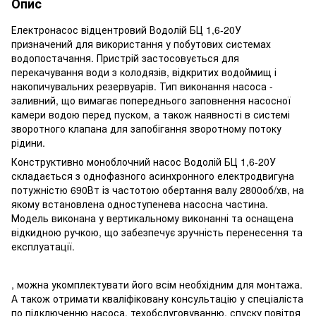
Опис
Електронасос відцентровий Водолій БЦ 1,6‑20У
призначений для використання у побутових системах
водопостачання.
Пристрій застосовується для
перекачування води з колодязів, відкритих водоймищ і
накопичувальних резервуарів.
Тип виконання насоса -
заливний, що вимагає попереднього заповнення насосної
камери водою перед пуском, а також наявності в системі
зворотного клапана для запобігання зворотному потоку
рідини.
Конструктивно моноблочний насос Водолій БЦ 1,6-20У
складається з однофазного асинхронного електродвигуна
потужністю 690Вт із частотою обертання валу 2800об/хв, на
якому встановлена ​​одноступенева насосна частина.
Модель виконана у вертикальному виконанні та оснащена
відкидною ручкою, що забезпечує зручність перенесення та
експлуатації.
, можна укомплектувати його всім необхідним для монтажа.
А також отримати кваліфіковану консультацію у спеціаліста
по підключенню насоса, техобслуговуванню, спуску повітря