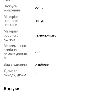
Напруга
220В
живлення
Матеріал
насосної
чавун
частини
Матеріал
робочого
технополімер
колеса
Максимальна
глибина
7.0
всмоктування,
м
Вид з'єднання
різьбове
Діаметр
1
виходу, дюйм
Відгуки