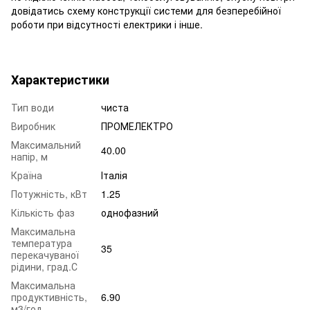
довідатись схему конструкції системи для безперебійної
роботи при відсутності електрики і інше.
Характеристики
Тип води
чиста
Виробник
ПРОМЕЛЕКТРО
Максимальний
40.00
напір, м
Країна
Італія
Потужність, кВт
1.25
Кількість фаз
однофазний
Максимальна
температура
35
перекачуваної
рідини, град.С
Максимальна
продуктивність,
6.90
м3/год