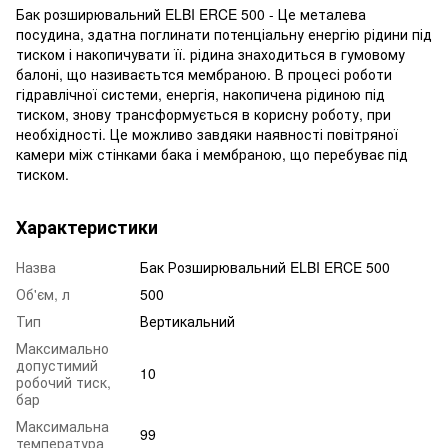
Бак розширювальний ELBI ERCE 500 - Це металева
посудина, здатна поглинати потенціальну енергію рідини під
тиском і накопичувати її. рідина знаходиться в гумовому
балоні, що називаєтьтся мембраною. В процесі роботи
гідравлічної системи, енергія, накопичена рідиною під
тиском, знову трансформується в корисну роботу, при
необхідності. Це можливо завдяки наявності повітряної
камери між стінками бака і мембраною, що перебуває під
тиском.
Характеристики
Назва
Бак Розширювальний ELBI ERCE 500
Об'єм, л
500
Тип
Вертикальний
Максимально
допустимий
10
робочий тиск,
бар
Максимальна
99
температура