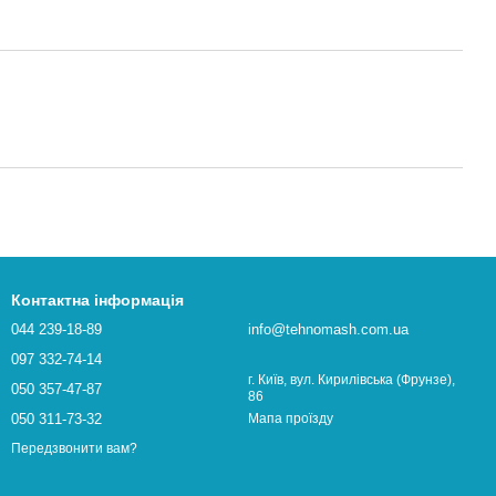
Контактна інформація
044 239-18-89
info@tehnomash.com.ua
097 332-74-14
г. Київ, вул. Кирилівська (Фрунзе),
050 357-47-87
86
050 311-73-32
Мапа проїзду
Передзвонити вам?