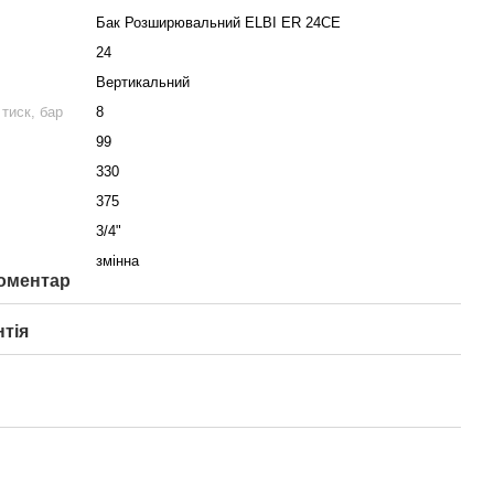
Бак Розширювальний ELBI ER 24CE
24
Вертикальний
тиск, бар
8
99
330
375
3/4"
змінна
коментар
нтія