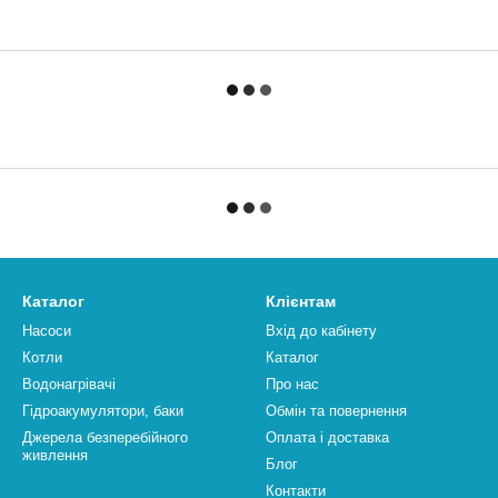
Каталог
Клієнтам
Насоси
Вхід до кабінету
Котли
Каталог
Водонагрівачі
Про нас
Гідроакумулятори, баки
Обмін та повернення
Джерела безперебійного
Оплата і доставка
живлення
Блог
Контакти