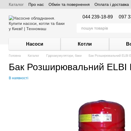
Каталог
Про нас
Обмін та повернення
Оплата і доставка
Перейти до основного контенту
044 239-18-89
097 3
Насоси
Котли
В
Головна
Каталог
Гідроакумулятори, баки
Бак Розширювальний ELBI 
Бак Розширювальний ELBI
В наявності