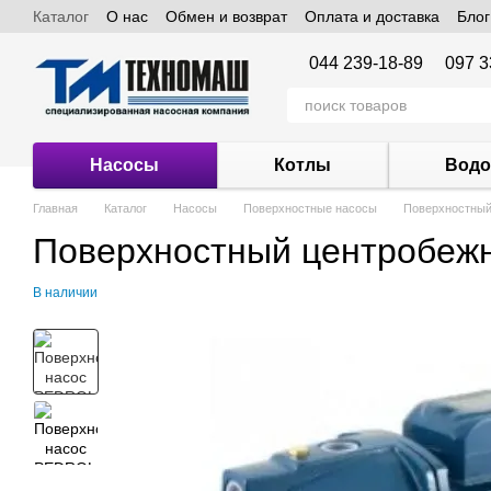
Каталог
О нас
Обмен и возврат
Оплата и доставка
Блог
Перейти к основному контенту
044 239-18-89
097 3
Насосы
Котлы
Водо
Главная
Каталог
Насосы
Поверхностные насосы
Поверхностны
Поверхностный центробе
В наличии