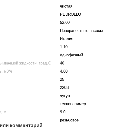
чистая
PEDROLLO
52.00
Поверхностные насосы
Италия
1.10
однофазный
чиваемой жидкости, град.С
40
, м3/ч
4.80
25
220В
чугун
технополимер
я, м
9.0
резьбовое
или комментарий