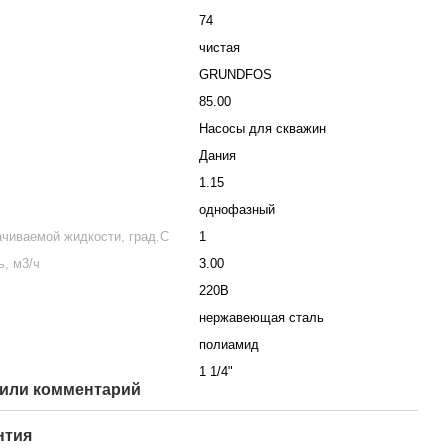
74
чистая
GRUNDFOS
85.00
Насосы для скважин
Дания
1.15
однофазный
чиваемой жидкости, град.С
1
, м3/ч
3.00
220В
нержавеющая сталь
полиамид
1 1/4"
или комментарий
нтия