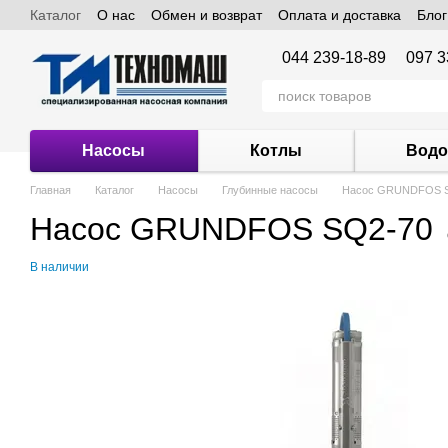
Каталог
О нас
Обмен и возврат
Оплата и доставка
Блог
Перейти к основному контенту
044 239-18-89
097 3
Насосы
Котлы
Водо
Главная
Каталог
Насосы
Глубинные насосы
Насос GRUNDFOS 
Насос GRUNDFOS SQ2-70
В наличии