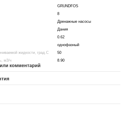
GRUNDFOS
8
Дренажные насосы
Дания
0.62
однофазный
чиваемой жидкости, град.С
50
, м3/ч
8.90
или комментарий
нтия