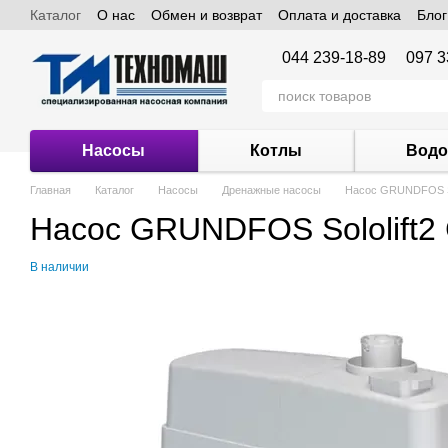
Каталог
О нас
Обмен и возврат
Оплата и доставка
Блог
Перейти к основному контенту
044 239-18-89
097 3
Насосы
Котлы
Водо
Главная
Каталог
Насосы
Дренажные насосы
Насос GRUNDFOS So
Насос GRUNDFOS Sololift2
В наличии