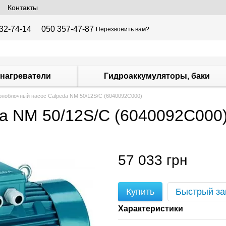
Контакты
32-74-14
050 357-47-87
Перезвонить вам?
нагреватели
Гидроаккумуляторы, баки
ноблочный насос Calpeda NM 50/12S/C (6040092C000)
a NM 50/12S/C (6040092C000
57 033 грн
Купить
Быстрый за
Характеристики