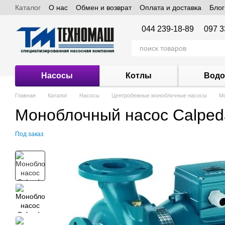
Каталог
О нас
Обмен и возврат
Оплата и доставка
Блог
Перейти к основному контенту
044 239-18-89
097 3
Насосы
Котлы
Водо
Главная
Каталог
Насосы
Центробежные моноблочные насосы
Мо
Моноблочный насос Calped
Под заказ