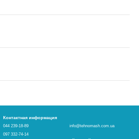
Контактная информация
044 239-18-89
info@tehnomash.com.ua
097 332-74-14