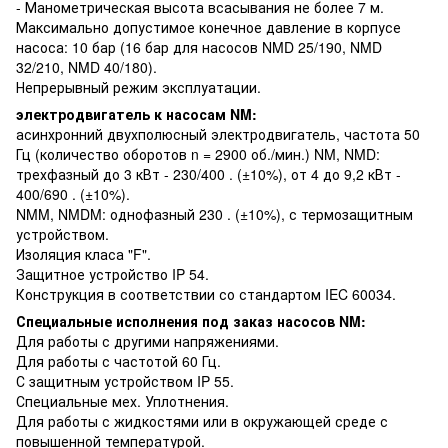
- Манометрическая высота всасывания не более 7 м.
Максимально допустимое конечное давление в корпусе
насоса: 10 бар (16 бар для насосов NMD 25/190, NMD
32/210, NMD 40/180).
Непрерывный режим эксплуатации.
электродвигатель к насосам NM:
асинхронний двухполюсный электродвигатель, частота 50
Гц (количество оборотов n = 2900 об./мин.) NM, NMD:
трехфазный до 3 кВт - 230/400 . (±10%), от 4 до 9,2 кВт -
400/690 . (±10%).
NMM, NMDM: однофазный 230 . (±10%), с термозащитным
устройством.
Изоляция класа "F".
Защитное устройство IP 54.
Конструкция в соответствии со стандартом IEC 60034.
Специальные исполнения под заказ насосов NM:
Для работы с другими напряжениями.
Для работы с частотой 60 Гц.
С защитным устройством IP 55.
Специальные мех. Уплотнения.
Для работы с жидкостями или в окружающей среде с
повышенной температурой.