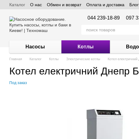
Каталог
О нас
Обмен и возврат
Оплата и доставка
Блог
Перейти к основному контенту
044 239-18-89
097 3
Насосы
Котлы
Водо
Главная
Каталог
Котлы
Электрические котлы
Котел електричний
Котел електричний Днепр 
Под заказ