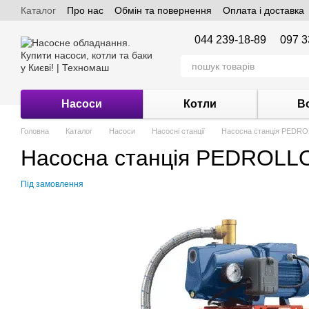
Каталог
Про нас
Обмін та повернення
Оплата і доставка
Перейти до основного контенту
044 239-18-89
097 3
Насоси
Котли
В
Головна
Каталог
Насоси
Насосні станції
Насосна станція PEDR
Насосна станція PEDROLL
Під замовлення