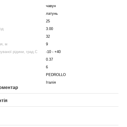
чавун
латунь
25
од
3.00
32
я, м
9
ваної рідини, град.С
-10 - +40
0.37
6
PEDROLLO
Італія
коментар
нтія