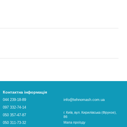
Контактна інформація
044 239-18-89
info@tehnomash.com.ua
097 332-74-14
г. Київ, вул. Кирилівська (Фрунзе),
050 357-47-87
86
050 311-73-32
Мапа проїзду