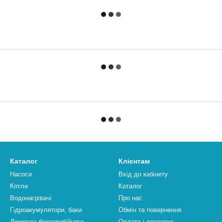
Каталог
Клієнтам
Насоси
Вхід до кабінету
Котли
Каталог
Водонагрівачі
Про нас
Гідроакумулятори, баки
Обмін та повернення
Джерела безперебійного
Оплата і доставка