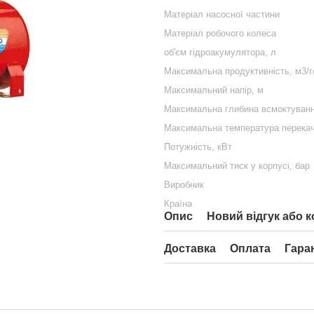
Матеріал насосної частини
Матеріал робочого колеса
об'єм гідроакумулятора, л
Максимальна продуктивність, м3/г
Максимальний напір, м
Максимальна глибина всмоктуванн
Максимальна температура перекачу
Потужність, кВт
Максимальний тиск у корпусі, бар
Виробник
Країна
Опис
Новий відгук або 
Доставка
Оплата
Гара