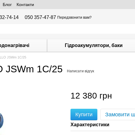
Блог
Контакти
32-74-14
050 357-47-87
Передзвонити вам?
одонагрівачі
Гідроакумулятори, баки
OLLO JSWm 1C/25
O JSWm 1C/25
Написати відгук
12 380 грн
Купити
Замовити 
Характеристики