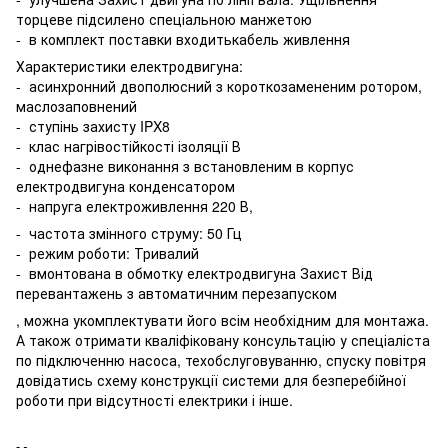
торцеве підсилено спеціальною манжетою
- в комплект поставки входитькабель живлення
Характеристики електродвигуна:
- асинхронний двополюсний з короткозамененим ротором,
маслозаповнений
- ступінь захисту IPX8
- клас нагрівостійкості ізоляції В
- однефазне виконання з встановленим в корпус
електродвигуна конденсатором
- напруга електроживлення 220 В,
- частота змінного струму: 50 Гц
- режим роботи: Тривалий
- вмонтована в обмотку електродвигуна Захист Від
перевантажень з автоматичним перезапуском
, можна укомплектувати його всім необхідним для монтажа.
А також отримати кваліфіковану консультацію у спеціаліста
по підключенню насоса, техобслуговуванню, спуску повітря
довідатись схему конструкції системи для безперебійної
роботи при відсутності електрики і інше.