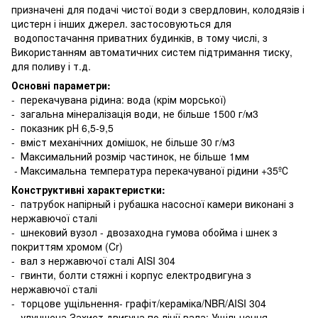
призначені для подачі чистої води з свердловин, колодязів і
цистерн і інших джерел. застосовуються для
водопостачання приватних будинків, в тому числі, з
Використанням автоматичних систем підтримання тиску,
для поливу і т.д.
Основні параметри:
- перекачувана рідина: вода (крім морської)
- загальна мінералізація води, не більше 1500 г/м3
- показник рН 6,5-9,5
- вміст механічних домішок, не більше 30 г/м3
- Максимальний розмір частинок, не більше 1мм
- Максимальна температура перекачуваної рідини +35ºС
Конструктивні характеристки:
- патрубок напірный і рубашка насосної камери виконані з
нержавючої сталі
- шнековий вузол - двозаходна гумова обойма і шнек з
покриттям хромом (Cr)
- вал з нержавючої сталі AISI 304
- гвинти, болти стяжні і корпус електродвигуна з
нержавючої сталі
- торцове ущільнення- графіт/кераміка/NBR/AISI 304
- улучшена Захист двигуна по лінії вала: Ущільнення