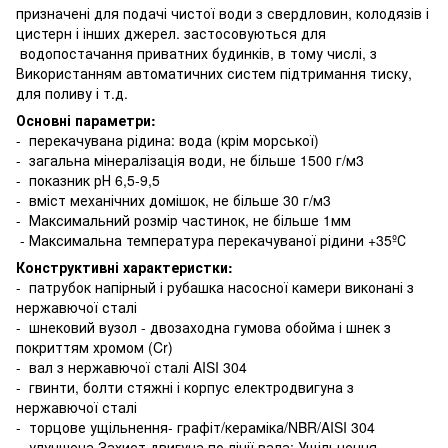
призначені для подачі чистої води з свердловин, колодязів і
цистерн і інших джерел. застосовуються для
водопостачання приватних будинків, в тому числі, з
Використанням автоматичних систем підтримання тиску,
для поливу і т.д.
Основні параметри:
- перекачувана рідина: вода (крім морської)
- загальна мінералізація води, не більше 1500 г/м3
- показник рН 6,5-9,5
- вміст механічних домішок, не більше 30 г/м3
- Максимальний розмір частинок, не більше 1мм
- Максимальна температура перекачуваної рідини +35ºС
Конструктивні характеристки:
- патрубок напірный і рубашка насосної камери виконані з
нержавючої сталі
- шнековий вузол - двозаходна гумова обойма і шнек з
покриттям хромом (Cr)
- вал з нержавючої сталі AISI 304
- гвинти, болти стяжні і корпус електродвигуна з
нержавючої сталі
- торцове ущільнення- графіт/кераміка/NBR/AISI 304
- улучшена Захист двигуна по лінії вала: Ущільнення