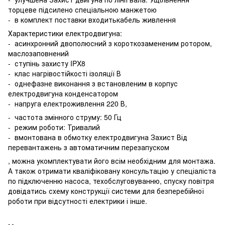
торцеве підсилено спеціальною манжетою
- в комплект поставки входитькабель живлення
Характеристики електродвигуна:
- асинхронний двополюсний з короткозамененим ротором,
маслозаповнений
- ступінь захисту IPX8
- клас нагрівостійкості ізоляції В
- однефазне виконання з встановленим в корпус
електродвигуна конденсатором
- напруга електроживлення 220 В,
- частота змінного струму: 50 Гц
- режим роботи: Тривалий
- вмонтована в обмотку електродвигуна Захист Від
перевантажень з автоматичним перезапуском
, можна укомплектувати його всім необхідним для монтажа.
А також отримати кваліфіковану консультацію у спеціаліста
по підключенню насоса, техобслуговуванню, спуску повітря
довідатись схему конструкції системи для безперебійної
роботи при відсутності електрики і інше.